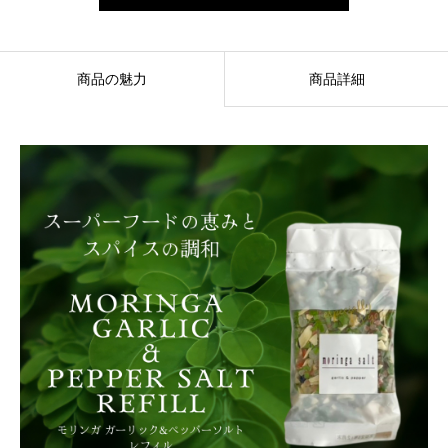
ー
リ
ッ
商品の魅力
商品詳細
ク
＆
ペ
ッ
パ
ー
ソ
ル
ト
レ
フ