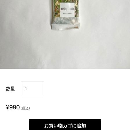
モ
数量
リ
ン
¥
990
ガ
ガ
お買い物カゴに追加