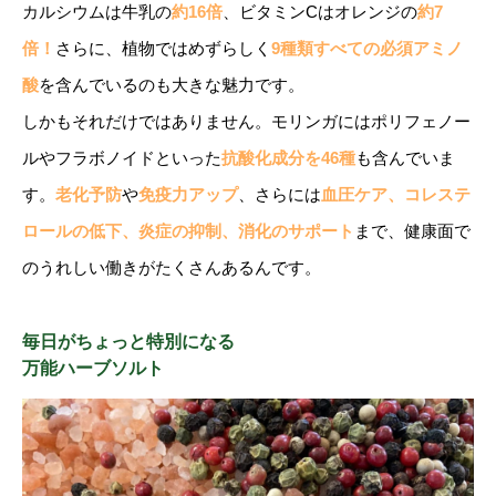
カルシウムは牛乳の
約16倍
、ビタミンCはオレンジの
約7
倍！
さらに、植物ではめずらしく
9種類すべての必須アミノ
酸
を含んでいるのも大きな魅力です。
しかもそれだけではありません。モリンガにはポリフェノー
ルやフラボノイドといった
抗酸化成分を46種
も含んでいま
す。
老化予防
や
免疫力アップ
、さらには
血圧ケア、コレステ
ロールの低下、炎症の抑制、消化のサポート
まで、健康面で
のうれしい働きがたくさんあるんです。
毎日がちょっと特別になる
万能ハーブソルト