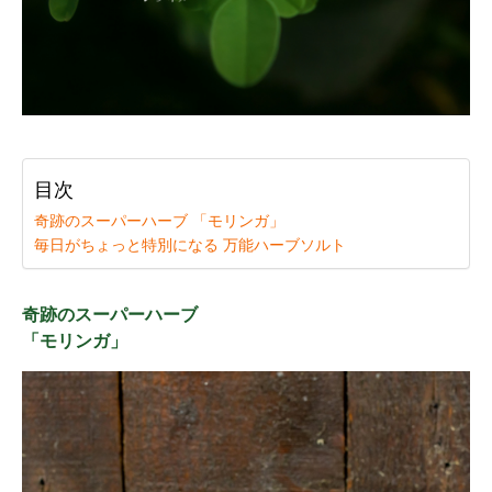
ィ
ル
（
詰
め
替
目次
え
奇跡のスーパーハーブ 「モリンガ」
毎日がちょっと特別になる 万能ハーブソルト
用
）
奇跡のスーパーハーブ
個
「モリンガ」