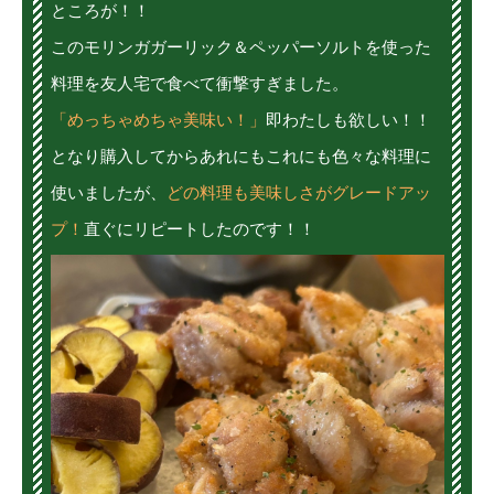
ところが！！
このモリンガガーリック＆ペッパーソルトを使った
料理を友人宅で食べて衝撃すぎました。
「めっちゃめちゃ美味い！」
即わたしも欲しい！！
となり購入してからあれにもこれにも色々な料理に
使いましたが、
どの料理も美味しさがグレードアッ
プ！
直ぐにリピートしたのです！！