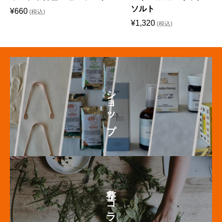
ソルト
¥
660
¥
1,320
ショップ
整うコラム